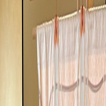
プログラムとは
代表挨拶
選ばれる理由
受講者の声
コース
失敗
しない女性スクールの選び方
ブログ
FAQ
無料個別相談
売り込まなくても
自然に選ばれる
そんな私へ整えていく。
大阪の女性起業家のための在り方設計プログラム
LINEで相談する
無料相談を予約する