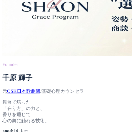
Founder
千原 輝子
元
OSK日本歌劇団
/基礎心理カウンセラー
舞台で培った
「在り方」の力と、
香りを通じて
心の奥に触れる技術。
500名以上
の